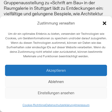
Gruppenausstellung zu «Schrift am Bau» in der
Raumgalerie in Stuttgart lädt zu Entdeckungen ein:
vielfältige und gelungene Bespiele, wie Architektur
und Typografie im Raum zusammenkommen.
Zustimmung verwalten
Was sind Archigrafien? Dies lässt sich noch bis zum
Um dir ein optimales Erlebnis zu bieten, verwenden wir Technologien wie
2. Mai 2025 in der Raumgalerie in Stuttgart erkunden.
Cookies, um Geräteinformationen zu speichern und/oder darauf zuzugreifen.
dieRaumgalerie.de
Wenn du diesen Technologien zustimmst, können wir Daten wie das
Surfverhalten oder eindeutige IDs auf dieser Website verarbeiten. Wenn du
deine Zustimmung nicht erteilst oder zurückziehst, können bestimmte
Merkmale und Funktionen beeinträchtigt werden.
Akzeptieren
Ablehnen
Einstellungen ansehen
Cookie-Richtlinie
Datenschutzerklärung
Impressum