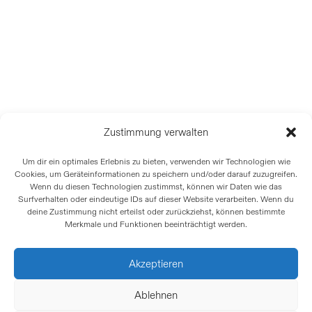
Zustimmung verwalten
Um dir ein optimales Erlebnis zu bieten, verwenden wir Technologien wie
Cookies, um Geräteinformationen zu speichern und/oder darauf zuzugreifen.
Wenn du diesen Technologien zustimmst, können wir Daten wie das
Surfverhalten oder eindeutige IDs auf dieser Website verarbeiten. Wenn du
deine Zustimmung nicht erteilst oder zurückziehst, können bestimmte
Merkmale und Funktionen beeinträchtigt werden.
EHEMALIGE MITARBEITENDE: Patrick
Baumann, Kayla Bolsinger, Patricia Diemunsch
Akzeptieren
(Praktikum), Gianni Fabris, Noeline Helfenfinger,
Ablehnen
Judith Hummer, Marius Hügli (Praktikum),