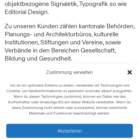
objektbezogene Signaletik, Typografik so wie
Editorial Design.
Zu unseren Kunden zählen kantonale Behörden,
Planungs­- und Architektur­büros, kulturelle
Institutionen, Stiftun­gen und Vereine, sowie
Verbände in den Bereichen Gesellschaft,
Bildung und Gesundheit.
Projektbezogen arbeiten wir mit ver­sierten und
Zustimmung verwalten
zuverlässigen Fachleuten im Bereich Planung,
Um dir ein optimales Erlebnis zu bieten, verwenden wir Technologien wie
Neue Medien, Foto­grafie, Illustration und
Cookies, um Geräteinformationen zu speichern und/oder darauf zuzugreifen.
Programmierung zusammen.
Wenn du diesen Technologien zustimmst, können wir Daten wie das
Surfverhalten oder eindeutige IDs auf dieser Website verarbeiten. Wenn du
deine Zustimmung nicht erteilst oder zurückziehst, können bestimmte
Mitgliedschaften:
Merkmale und Funktionen beeinträchtigt werden.
sgv – Schweizer Grafiker Verband
sgd – Swiss Graphic Designers
Akzeptieren
Kreativgesellschaft Metropolregion Basel
Netzwerk frau + sia, Regionalgruppe Basel /