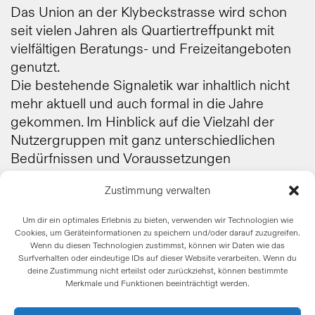
Das Union an der Klybeckstrasse wird schon
seit vielen Jahren als Quartiertreffpunkt mit
vielfältigen Beratungs- und Freizeitangeboten
genutzt.
Die bestehende Signaletik war inhaltlich nicht
mehr aktuell und auch formal in die Jahre
gekommen. Im Hinblick auf die Vielzahl der
Nutzergruppen mit ganz unterschiedlichen
Bedürfnissen und Voraussetzungen
entwickelten wir eine frische und funktionale
Zustimmung verwalten
Signaletik, die die Auffindbarkeit der
Veranstaltungsorte signifikant erhöht und zu
Um dir ein optimales Erlebnis zu bieten, verwenden wir Technologien wie
einer freundlicheren Identität im Innenbereich
Cookies, um Geräteinformationen zu speichern und/oder darauf zuzugreifen.
Wenn du diesen Technologien zustimmst, können wir Daten wie das
des Gebäudes beiträgt. Bestehende, teils
Surfverhalten oder eindeutige IDs auf dieser Website verarbeiten. Wenn du
veraltete Elemente wurden abgedeckt und mit
deine Zustimmung nicht erteilst oder zurückziehst, können bestimmte
einer grosszügigen Wegweiser-Typografie
Merkmale und Funktionen beeinträchtigt werden.
ausgestattet.