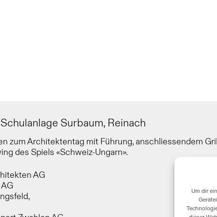
 Schulanlage Surbaum, Reinach
n zum Architektentag mit Führung, anschliessendem Gril
ng des Spiels «Schweiz-Ungarn».
chitekten AG
s AG
Um dir ei
ngsfeld,
Geräte
Technologie
dieser Web