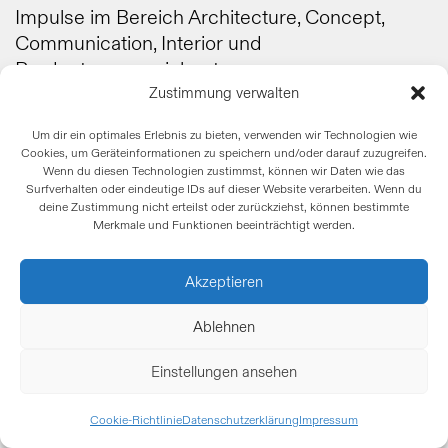
Impulse im Bereich Architecture, Concept,
Communication, Interior und
Product ausgezeichnet.
Zustimmung verwalten
Das Projekt «Basel Info» zählt zu den
Um dir ein optimales Erlebnis zu bieten, verwenden wir Technologien wie
Gewinnern in der Kategorie «Innovative
Cookies, um Geräteinformationen zu speichern und/oder darauf zuzugreifen.
Architecture».
Wenn du diesen Technologien zustimmst, können wir Daten wie das
Surfverhalten oder eindeutige IDs auf dieser Website verarbeiten. Wenn du
deine Zustimmung nicht erteilst oder zurückziehst, können bestimmte
Zum Projekt
Merkmale und Funktionen beeinträchtigt werden.
Akzeptieren
Ablehnen
Einstellungen ansehen
Cookie-Richtlinie
Datenschutzerklärung
Impressum