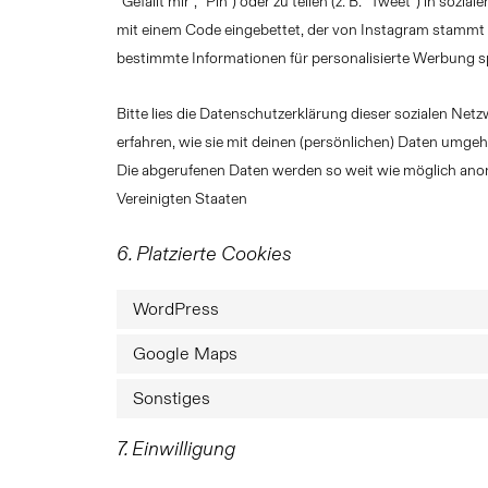
"Gefällt mir", "Pin") oder zu teilen (z. B. "Tweet") in sozi
mit einem Code eingebettet, der von Instagram stammt u
bestimmte Informationen für personalisierte Werbung s
Bitte lies die Datenschutzerklärung dieser sozialen Net
erfahren, wie sie mit deinen (persönlichen) Daten umgehen
Die abgerufenen Daten werden so weit wie möglich anony
Vereinigten Staaten
6. Platzierte Cookies
WordPress
Google Maps
Sonstiges
7. Einwilligung