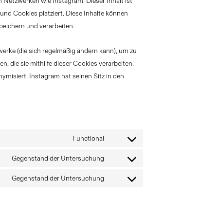
alen Netzwerken wie Instagram. Dieser Inhalt ist
nd Cookies platziert. Diese Inhalte können
peichern und verarbeiten.
zwerke (die sich regelmäßig ändern kann), um zu
, die sie mithilfe dieser Cookies verarbeiten.
misiert. Instagram hat seinen Sitz in den
Functional
Consent
to
Gegenstand der Untersuchung
Consent
service
to
Gegenstand der Untersuchung
wordpress
Consent
service
to
google-
service
maps